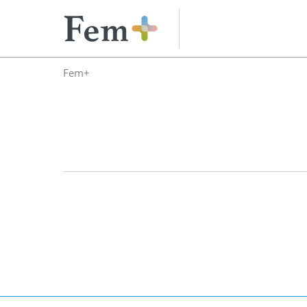
ス
キ
ッ
プ
Fem+
し
て
進
む