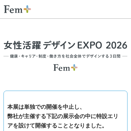
ス
ペ
キ
ー
ッ
ジ
プ
ナ
し
ビ
ゲ
て
ー
進
シ
む
ョ
ン
を
開
く
本展は単独での開催を中止し、
弊社が主催する下記の展示会の中に特設エリ
アを設けて開催することとなりました。